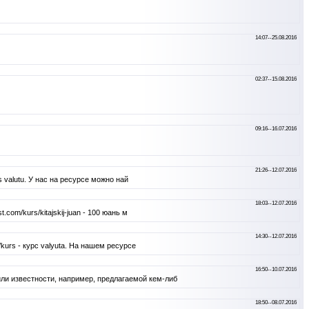
14:07--25.08.2016
02:37--15.08.2016
09:16--16.07.2016
21:26--12.07.2016
 valutu. У нас на ресурсе можно най
18:03--12.07.2016
om/kurs/kitajskij-juan - 100 юань м
14:30--12.07.2016
kurs - курс valyuta. На нашем ресурсе
16:50--10.07.2016
ли известности, например, предлагаемой кем-либ
18:50--08.07.2016