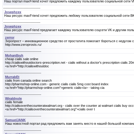
Наш портал maxFriend хочет предложить каждому пользователю социальной сети V
-------------------------------
Josephzex
Наш ресурс maxFriend хочет предложить любому пользователю социальной сети ВК
-------------------------------
Josephzex
Наш ресурс maxFriend предлагает каждому пользователю соцсети VK и другим пол
-------------------------------
zerror
Зеропрост – инновационное средство от простатита помогает бороться с недугом
http://www.zeroprosts.ru/
-------------------------------
Mohardbuh
cheap cialis sale online
http://cialiswithoutdoctors-prescription.net - cialis without a doctor's prescription cialis 
<a href="http://cialiswithoutdoc
-------------------------------
MurrabEt
cialis from canada online search
http://pharmshop-online.com - generic cialis cialis 5mg cost board index
<a href="http://pharmshop-online.com">generic cialis</a> - taking cia
-------------------------------
Wiraldnole
cialis female
http://cialisoverthecounteratwalmart.org - cialis over the counter at walmart cialis buy oc
<a href="http://cialisoverthecounteratwalmart.org">cialis over t
-------------------------------
SamuelJANK
Наш новостной портал рад предложить вам занять место в нашей большой компани
-------------------------------