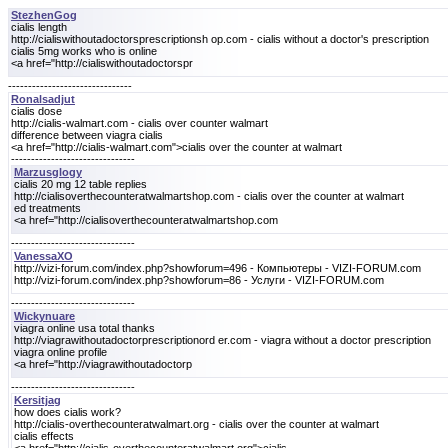
StezhenGog
cialis length
http://cialiswithoutadoctorsprescriptionsh op.com - cialis without a doctor's prescription
cialis 5mg works who is online
<a href="http://cialiswithoutadoctorspr
-------------------------------
Ronalsadjut
cialis dose
http://cialis-walmart.com - cialis over counter walmart
difference between viagra cialis
<a href="http://cialis-walmart.com">cialis over the counter at walmart
-------------------------------
Marzusglogy
cialis 20 mg 12 table replies
http://cialisoverthecounteratwalmartshop.com - cialis over the counter at walmart
ed treatments
<a href="http://cialisoverthecounteratwalmartshop.com
-------------------------------
VanessaXO
http://vizi-forum.com/index.php?showforum=496 - Компьютеры - VIZI-FORUM.com
http://vizi-forum.com/index.php?showforum=86 - Услуги - VIZI-FORUM.com
-------------------------------
Wickynuare
viagra online usa total thanks
http://viagrawithoutadoctorprescriptionord er.com - viagra without a doctor prescription
viagra online profile
<a href="http://viagrawithoutadoctorp
-------------------------------
Kersitjag
how does cialis work?
http://cialis-overthecounteratwalmart.org - cialis over the counter at walmart
cialis effects