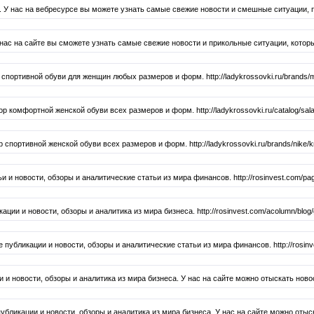
. У нас на вебресурсе вы можете узнать самые свежие новости и смешные ситуации,
ас на сайте вы сможете узнать самые свежие новости и прикольные ситуации, которы
спортивной обуви для женщин любых размеров и форм. http://ladykrossovki.ru/brands/
комфортной женской обуви всех размеров и форм. http://ladykrossovki.ru/catalog/salat
портивной женской обуви всех размеров и форм. http://ladykrossovki.ru/brands/nike/kro
 новости, обзоры и аналитические статьи из мира финансов. http://rosinvest.com/pag
ии и новости, обзоры и аналитика из мира бизнеса. http://rosinvest.com/acolumn/blog/
ликации и новости, обзоры и аналитические статьи из мира финансов. http://rosinvest
 и новости, обзоры и аналитика из мира бизнеса. У нас на сайте можно отыскать нов
бликации и новости, обзоры и аналитика из мира бизнеса. У нас на сайте можно отыс