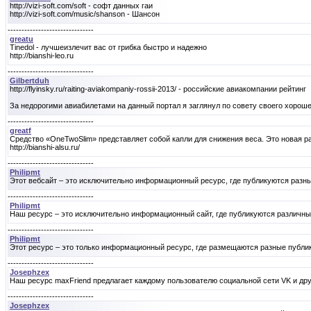
http://vizi-soft.com/soft - софт данных гаи
http://vizi-soft.com/music/shanson - Шансон
-------------------------------
greatu
Tinedol - лучшеизлечит вас от грибка быстро и надежно
http://bianshi-leo.ru
-------------------------------
Gilbertduh
http://flyinsky.ru/raiting-aviakompaniy-rossii-2013/ - российские авиакомпании рейтинг
За недорогими авиабилетами на данный портал я заглянул по совету своего хорошег
-------------------------------
greatf
Средство «OneTwoSlim» представляет собой капли для снижения веса. Это новая ра
http://bianshi-alsu.ru/
-------------------------------
Philipmt
Этот вебсайт – это исключительно информационный ресурс, где публикуются разные ст
-------------------------------
Philipmt
Наш ресурс – это исключительно информационный сайт, где публикуются различные пуб
-------------------------------
Philipmt
Этот ресурс – это только информационный ресурс, где размещаются разные публикаци
-------------------------------
Josephzex
Наш ресурс maxFriend предлагает каждому пользователю социальной сети VK и др
-------------------------------
Josephzex