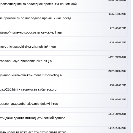
 произошедшие за последнее время. На нашем сай
11:45--13.06.2016
е произошли за последнее время. У нас всегд
19:22--05.06.2016
mizuno/ - мизуно кроссовки женские. Наш
16:26--05.06.2016
ovye-krossovki-dlya-zhenshhin/ - кро
13:07--05.06.2016
ssovki-dlya-zhenshhin-nike-air-j o
20:27--04.06.2016
e/anna-kurnikova-kak-monstr-marketing a
16:53--04.06.2016
gaz/220.html - стоимость кубического
12:55--04.06.2016
.com/page/obzhalovanie-dejstvij-i-res
18:14--25.05.2016
ости даже десяти-пятнадцати летней давнос
14:12--25.05.2016
кать новости даже десяти-пятнадцати летне