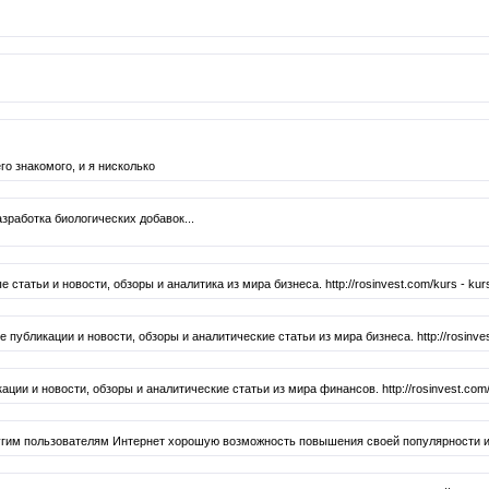
о знакомого, и я нисколько
зработка биологических добавок...
атьи и новости, обзоры и аналитика из мира бизнеса. http://rosinvest.com/kurs - kurs
ликации и новости, обзоры и аналитические статьи из мира бизнеса. http://rosinvest.c
и и новости, обзоры и аналитические статьи из мира финансов. http://rosinvest.com/
угим пользователям Интернет хорошую возможность повышения своей популярности и