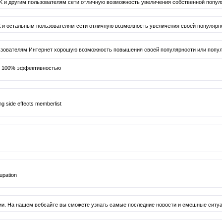
K и другим пользователям сети отличную возможность увеличения собственной популя
 и остальным пользователям сети отличную возможность увеличения своей популярно
ьзователям Интернет хорошую возможность повышения своей популярности или попул
 с 100% эффективностью
20mg side effects memberlist
cupation
и. На нашем вебсайте вы сможете узнать самые последние новости и смешные ситуац