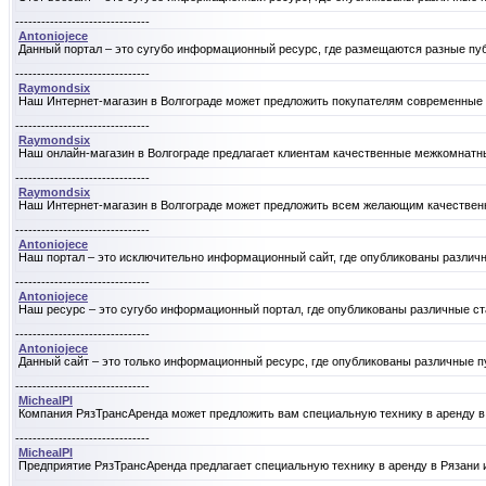
-------------------------------
Antoniojece
Данный портал – это сугубо информационный ресурс, где размещаются разные пуб
-------------------------------
Raymondsix
Наш Интернет-магазин в Волгограде может предложить покупателям современные м
-------------------------------
Raymondsix
Наш онлайн-магазин в Волгограде предлагает клиентам качественные межкомнатные
-------------------------------
Raymondsix
Наш Интернет-магазин в Волгограде может предложить всем желающим качественны
-------------------------------
Antoniojece
Наш портал – это исключительно информационный сайт, где опубликованы различны
-------------------------------
Antoniojece
Наш ресурс – это сугубо информационный портал, где опубликованы различные ста
-------------------------------
Antoniojece
Данный сайт – это только информационный ресурс, где опубликованы различные пу
-------------------------------
MichealPl
Компания РязТрансАренда может предложить вам специальную технику в аренду в 
-------------------------------
MichealPl
Предприятие РязТрансАренда предлагает специальную технику в аренду в Рязани 