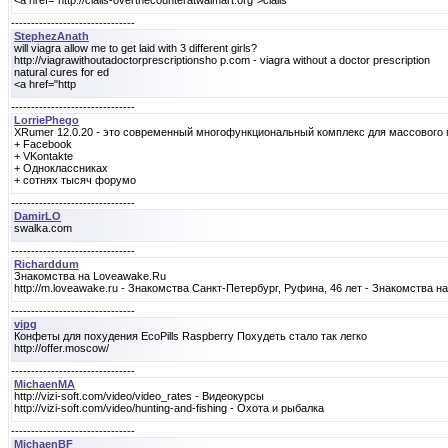
<a href="http://cialis-overthecounteratwalmart.org">cialis
-------------------------------
StephezAnath
will viagra allow me to get laid with 3 different girls?
http://viagrawithoutadoctorprescriptionsho p.com - viagra without a doctor prescription
natural cures for ed
<a href="http
-------------------------------
LorriePhego
XRumer 12.0.20 - это современный многофункциональный комплекс для массового п
+ Facebook
+ VKontakte
+ Одноклассниках
+ сотнях тысяч форумо
-------------------------------
DamirLO
swalka.com
-------------------------------
Richarddum
Знакомства на Loveawake.Ru
http://m.loveawake.ru - Знакомства Санкт-Петербург, Руфина, 46 лет - Знакомства 
-------------------------------
vipg
Конфеты для похудения EcoPills Raspberry Похудеть стало так легко
http://offer.moscow/
-------------------------------
MichaenMA
http://vizi-soft.com/video/video_rates - Видеокурсы
http://vizi-soft.com/video/hunting-and-fishing - Охота и рыбалка
-------------------------------
MichaenBF