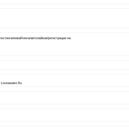
остинга/инвайтинга/автолайков/регистрации на:
на Loveawake.Ru